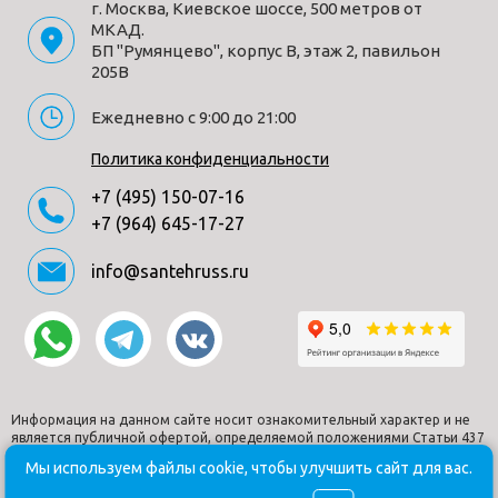
г. Москва, Киевское шоссе, 500 метров от
Материал
фарфор
МКАД.
Форма
прямоугольная
БП "Румянцево", корпус В, этаж 2, павильон
205В
Страна
Испания
производитель
Ежедневно с 9:00 до 21:00
Гарантия
10 лет
Дизайн
современный
Политика конфиденциальности
Тип монтажа
подвесной
+7 (495) 150-07-16
Комплектация
Инсталляционная система Roca Active, Meridian
+7 (964) 645-17-27
подвесной унитаз, сиденье с функцией мягкого
закрывания, панель смыва артикул
info@santehruss.ru
7.8901.1.40B.1
Способы получения товара:
- Самовывоз из шоу-рума по адресу Киевское шоссе, 500
метров от МКАД. БП "Румянцево", корпус В, этаж 2,
Информация на данном сайте носит ознакомительный характер и не
является публичной офертой, определяемой положениями Статьи 437
павильон 205В
Гражданского кодекса РФ.
Мы используем файлы cookie, чтобы улучшить сайт для вас.
- Доставка по Москве в пределах МКАД (стоимость
© Santehruss.ru 2018-2026. Все права защищены. Все торговые
доставки рассчитывается менеджером после оформления