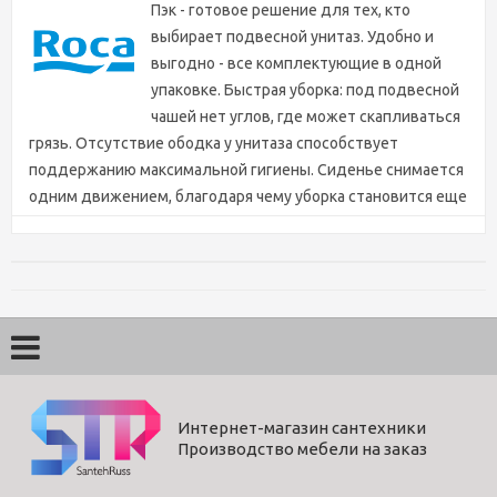
Пэк - готовое решение для тех, кто
выбирает подвесной унитаз. Удобно и
выгодно - все комплектующие в одной
упаковке. Быстрая уборка: под подвесной
чашей нет углов, где может скапливаться
грязь. Отсутствие ободка у унитаза способствует
поддержанию максимальной гигиены. Сиденье снимается
одним движением, благодаря чему уборка становится еще
более простой и эффективной.
Характеристики
Цвет
белый
Длина (мм)
480
Бренд
Roca
Интернет-магазин сантехники
Производство мебели на заказ
Ширина (мм)
547
Высота (мм)
1125