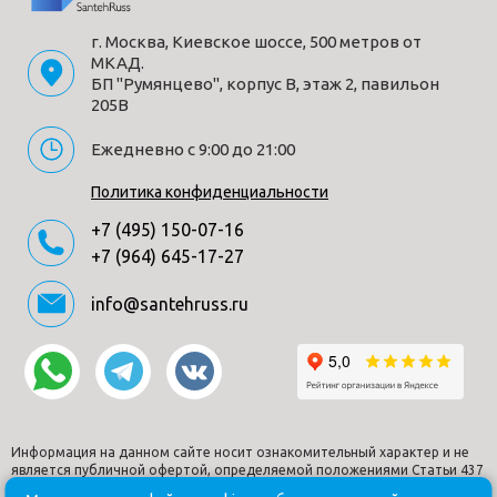
Глубина (мм)
570
г. Москва, Киевское шоссе, 500 метров от
Коллекция
Метрополь (Metropol)
МКАД.
Материал
санфарфор
БП "Румянцево", корпус В, этаж 2, павильон
205В
Форма
овальная
Страна производитель
Италия
Ежедневно с 9:00 до 21:00
Гарантия
10
Политика конфиденциальности
Дизайн
современный
+7 (495) 150-07-16
Выпуск
Горизонтальный выпуск
+7 (964) 645-17-27
info@santehruss.ru
Способы получения товара:
- Самовывоз из шоу-рума по адресу Киевское шоссе, 500
метров от МКАД. БП "Румянцево", корпус В, этаж 2,
павильон 205В
- Доставка по Москве в пределах МКАД (стоимость
доставки рассчитывается менеджером после оформления
Информация на данном сайте носит ознакомительный характер и не
является публичной офертой, определяемой положениями Статьи 437
заказа)
Гражданского кодекса РФ.