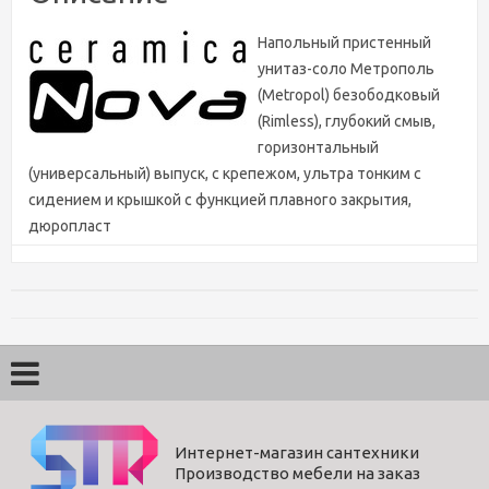
Напольный пристенный
унитаз-соло Метрополь
(Metropol) безободковый
(Rimless), глубокий смыв,
горизонтальный
(универсальный) выпуск, с крепежом, ультра тонким с
сидением и крышкой с функцией плавного закрытия,
дюропласт
Характеристики
Цвет
белый
Вес
33 кг
Бренд
CeramicaNova
Ширина (мм)
360
Интернет-магазин сантехники
Производство мебели на заказ
Высота (мм)
410