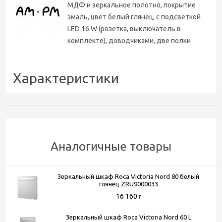
МДФ и зеркальное полотно, покрытие
эмаль, цвет белый глянец, с подсветкой
LED 16 W (розетка, выключатель в
комплекте), доводчиками, две полки
Характеристики
Ширина, см
65
Высота, см
78
Глубина, см
15
Цвет
белый
Аналогичные товары
Бренд
Am.Pm
Ширина (мм)
650
Зеркальный шкаф Roca Victoria Nord 80 белый
Высота (мм)
780
глянец ZRU9000033
Глубина (мм)
150
16 160
₽
Коллекция
Like
Зеркальный шкаф Roca Victoria Nord 60 L
Тип
зеркальный шкаф