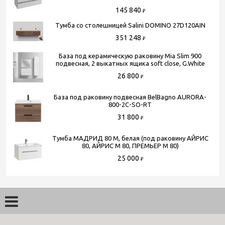
145 840
₽
Тумба со столешницей Salini DOMINO 27D120AIN
351 248
₽
База под керамическую раковину Mia Slim 900
подвесная, 2 выкатных ящика soft close, G.White
26 800
₽
База под раковину подвесная BelBagno AURORA-
800-2C-SO-RT
31 800
₽
Тумба МАДРИД 80 М, белая (под раковину АЙРИС
80, АЙРИС М 80, ПРЕМЬЕР М 80)
25 000
₽