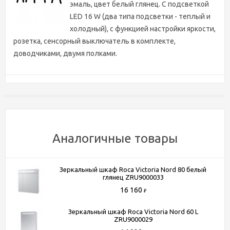
эмаль, цвет белый глянец. С подсветкой
LED 16 W (два типа подсветки - теплый и
холодный), с функцией настройки яркости,
розетка, сенсорный выключатель в комплекте,
доводчиками, двумя полками.
Характеристики
Ширина, см
80
Высота, см
70
Аналогичные товары
Глубина, см
15
Цвет
белый
Зеркальный шкаф Roca Victoria Nord 80 белый
Бренд
Am.Pm
глянец ZRU9000033
Ширина (мм)
800
16 160
₽
Высота (мм)
700
Зеркальный шкаф Roca Victoria Nord 60 L
Глубина (мм)
150
ZRU9000029
Коллекция
Sensation