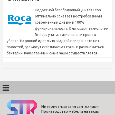
Подвесной безободковый унитаз Leon
оптимально сочетает востребованный
современный дизайн и 100%
функциональность. Благодаря технологии
Rimless унитаз гигиеничен и прост в
уборке. На ровной идеально гладкой поверхности нет
полостей, где могут скапливаться грязь и размножаться
бактерии. Качественный омыв чаши осуществляется
мощным потоком воды, при этом вода не попадает за
пределы чаши в виде брызг. Стойкая сияющая глазурь
длительное время сохраняет свои защитные свойства, и
унитаз будет выглядеть как новый на протяжении всего
срока службы.
Характеристики
Интернет-магазин сантехники
Производство мебели на заказ