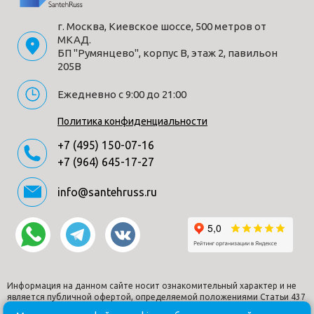
Цвет
белый
Длина (мм)
530
г. Москва, Киевское шоссе, 500 метров от
МКАД.
Бренд
Roca
БП "Румянцево", корпус В, этаж 2, павильон
Ширина (мм)
360
205В
Высота (мм)
400
Ежедневно с 9:00 до 21:00
Материал
фарфор
Форма
овальная
Политика конфиденциальности
Страна производитель
Испания
+7 (495) 150-07-16
Гарантия
10 лет
+7 (964) 645-17-27
Дизайн
современный
Тип монтажа
info@santehruss.ru
подвесной
Комплектация
Чаша унитаза-1 шт.
Способы получения товара:
- Самовывоз из шоу-рума по адресу Киевское шоссе, 500
Информация на данном сайте носит ознакомительный характер и не
метров от МКАД. БП "Румянцево", корпус В, этаж 2,
является публичной офертой, определяемой положениями Статьи 437
Гражданского кодекса РФ.
павильон 205В