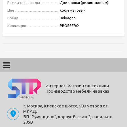
Режим слива воды
Две кнопки (режим эконом)
Цвет
хром матовый
Бренд
BelBagno
Коллекция
PROSPERO
Материал
пластик
Форма
прямоугольная
Страна производитель
Португалия
Гарантия
2 года
Управление
механическое
Дизайн
современный
Тип монтажа
К инсталляции
Интернет-магазин сантехники
Производство мебели на заказ
Способы получения товара:
г. Москва, Киевское шоссе, 500 метров от
- Самовывоз из шоу-рума по адресу Киевское шоссе, 500
МКАД.
метров от МКАД. БП "Румянцево", корпус В, этаж 2,
БП "Румянцево", корпус В, этаж 2, павильон
павильон 205В
205В