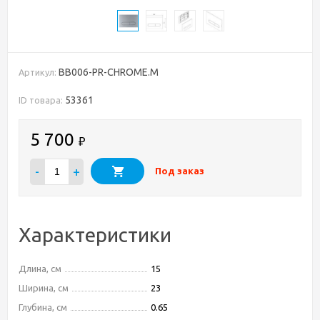
BB006-PR-CHROME.M
Артикул:
53361
ID товара:
5 700
₽
-
+
Под заказ
Характеристики
Длина, см
15
Ширина, см
23
Глубина, см
0.65