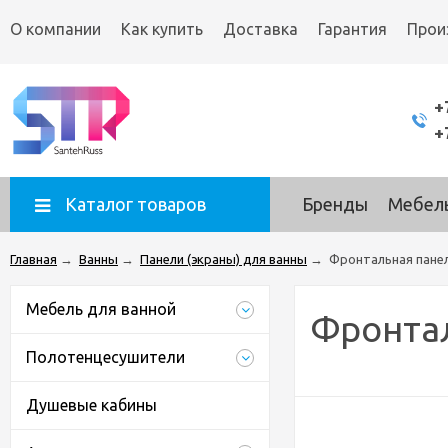
О компании
Как купить
Доставка
Гарантия
Прои
+
+
Каталог товаров
Бренды
Мебель
Главная
→
Ванны
→
Панели (экраны) для ванны
→
Фронтальная панель
Мебель для ванной
Фронтал
Полотенцесушители
Душевые кабины