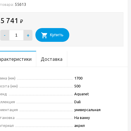
55613
 товара:
5 741
₽
-
+
Купить
арактеристики
Доставка
ина (мм)
1700
сота (мм)
500
ренд
Aquanet
ллекция
Dali
риентация
универсальная
тановка
На ванну
атериал
акрил