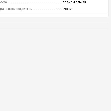
орма
прямоугольная
рана производитель
Россия
рантия
1 год
вет
белый
изайн
Модерн
верхность
Гладкая