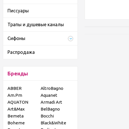
Писсуары
Трапы и душевые каналы
Сифоны
Распродажа
Бренды
ABBER
AltroBagno
Am.Pm
Aquanet
AQUATON
Armadi Art
Art&Max
BelBagno
Bemeta
Bocchi
Boheme
Black&White