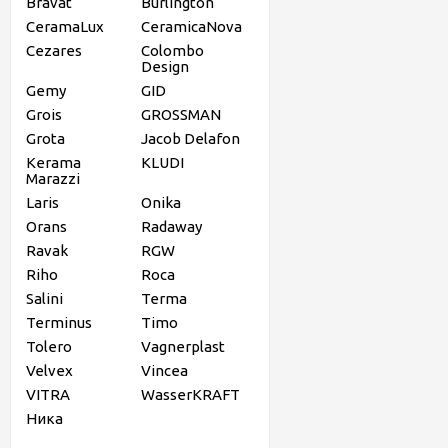
Bravat
Burlington
CeramaLux
CeramicaNova
Cezares
Colombo
Design
Gemy
GID
Grois
GROSSMAN
Grota
Jacob Delafon
Kerama
KLUDI
Marazzi
Laris
Onika
Orans
Radaway
Ravak
RGW
Riho
Roca
Salini
Terma
Terminus
Timo
Tolero
Vagnerplast
Velvex
Vincea
VITRA
WasserKRAFT
Ника