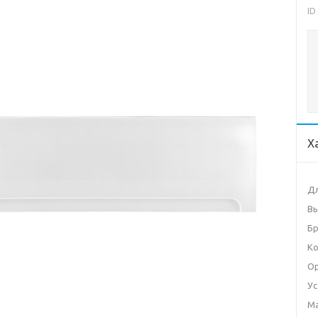
ID
Х
Дл
Вы
Б
Ко
О
Ус
М