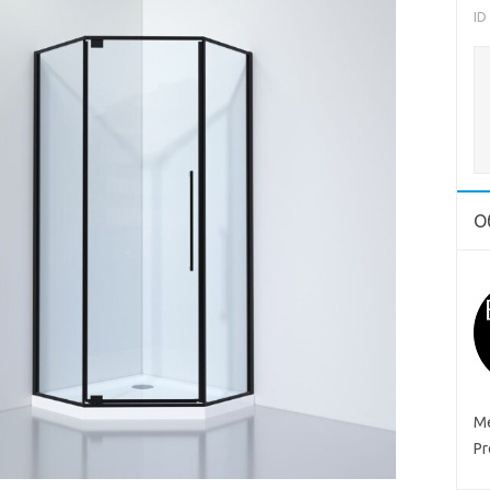
ID
О
Ме
Pr