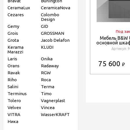
Bravat
Burlington
CeramaLux
CeramicaNova
Cezares
Colombo
Design
Gemy
GID
Под за
Grois
GROSSMAN
Мебель B&W 
Grota
Jacob Delafon
основной шкаф,
Kerama
KLUDI
Blum напра
Артикул: 
Marazzi
кварцевая 
(900x52
Laris
Onika
75 600
₽
Orans
Radaway
Ravak
RGW
Riho
Roca
Salini
Terma
Terminus
Timo
Tolero
Vagnerplast
Velvex
Vincea
VITRA
WasserKRAFT
Ника