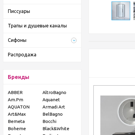
Писсуары
Трапы и душевые каналы
Сифоны
Распродажа
Бренды
ABBER
AltroBagno
Am.Pm
Aquanet
AQUATON
Armadi Art
Art&Max
BelBagno
Bemeta
Bocchi
Boheme
Black&White