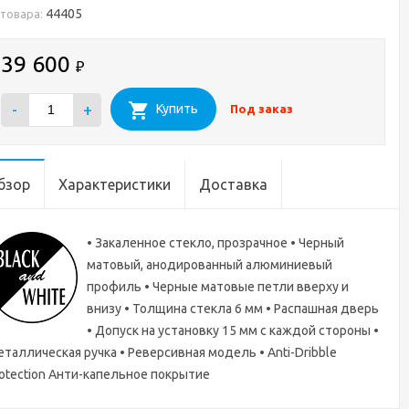
44405
 товара:
39 600
₽
-
+
Купить
Под заказ
бзор
Характеристики
Доставка
• Закаленное стекло, прозрачное • Черный
матовый, анодированный алюминиевый
профиль • Черные матовые петли вверху и
внизу • Толщина стекла 6 мм • Распашная дверь
• Допуск на установку 15 мм с каждой стороны •
таллическая ручка • Реверсивная модель • Anti-Dribble
otection Анти-капельное покрытие