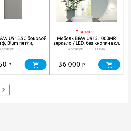
Под заказ
&W U915.SC боковой
Мебель B&W U915.1000MR
ф, Blum петли,
зеркало / LED, без кнопки вкл.
анит (1350x450х350)
(1100x25х1000)
Артикул: 915.SC
Артикул: 915.1000MR
650
36 000
₽
₽