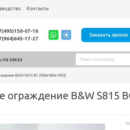
зводство
Контакты
7(495)150-07-16
Заказать звонок
7(964)645-17-27
 на заказ
ждение B&W S815 BC (900х900х1950)
 ограждение B&W S815 BC
Ар