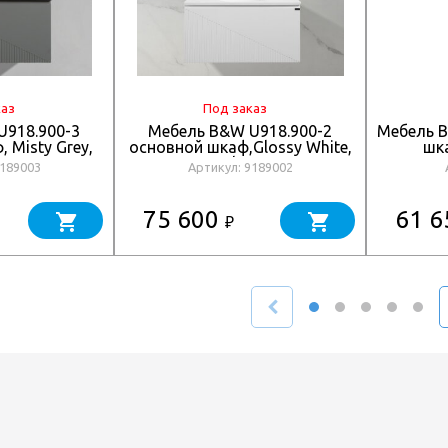
каз
Под заказ
U918.900-3
Мебель B&W U918.900-2
Мебель B
 Misty Grey,
основной шкаф,Glossy White,
шка
вляющие,
Blum
керамогр
9189003
Артикул: 9189002
раковина
направляющие,кварцевая
0x450)
раковина (900x520x450)
75 600
61 
₽