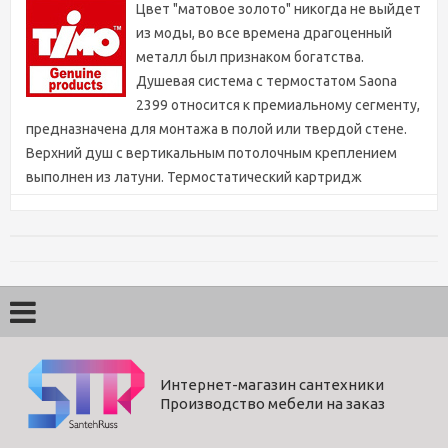
Цвет "матовое золото" никогда не выйдет
из моды, во все времена драгоценный
металл был признаком богатства.
Душевая система с термостатом Saona
2399 относится к премиальному сегменту,
предназначена для монтажа в полой или твердой стене.
Верхний душ с вертикальным потолочным креплением
выполнен из латуни. Термостатический картридж
поддерживает стабильную температуру воды,
обеспечивая максимально комфортные условия для
принятия водных процедур. Регулируя напор воды в
режиме "тропический душ" можно получить массажное
воздействие различной интенсивности. Основные
преимущества встроенной системы: элегантный внешний
вид, все коммуникации и крепления спрятаны в стену,
снаружи видны только декоративные элементы.
Интернет-магазин сантехники
Установить встроенную систему можно в любом месте.
Производство мебели на заказ
Регулировка температуры воды осуществляется ручкой
термостата (расположена снизу). Включение режима