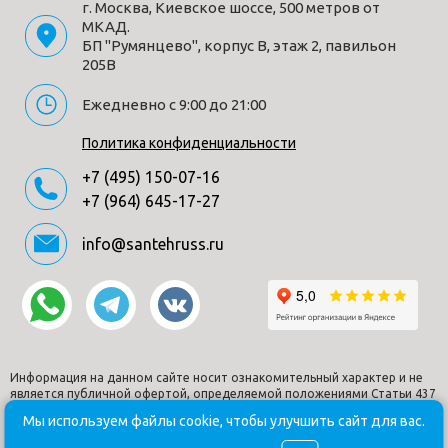
г. Москва, Киевское шоссе, 500 метров от
"тропический душ" и регулировка напора осуществляется
МКАД.
поворотом ручки дивертора (расположена сверху) влево.
БП "Румянцево", корпус В, этаж 2, павильон
205В
В положении ручки дивертора 12:00 режим "тропический
душ" выключен. Для переключения в режим "ручной душ"
Ежедневно с 9:00 до 21:00
поверните ручку дивертора (расположена по центру) от
12:00 против часовой стрелки. Увеличение напора воды
Политика конфиденциальности
регулируется поворотом ручки влево. В положении ручки
+7 (495) 150-07-16
12:00 режим "ручной душ" выключен. Сложностей монтажа
+7 (964) 645-17-27
не возникает при установке элементов душевой системы
опытным сантехником. Внимательно изучите инструкцию
info@santehruss.ru
по монтажу и эксплуатации.
Характеристики
Информация на данном сайте носит ознакомительный характер и не
Дизайн
современный стиль
является публичной офертой, определяемой положениями Статьи 437
Поворотный
Нет
Гражданского кодекса РФ.
Мы используем файлы cookie, чтобы улучшить сайт для вас.
излив
© Santehruss.ru 2018-2026. Все права защищены. Все торговые