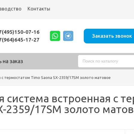
зводство
Контакты
7(495)150-07-16
Заказать звонок
7(964)645-17-27
 на заказ
 с термостатом Timo Saona SX-2359/17SM золото матовое
 система встроенная с т
X-2359/17SM золото мато