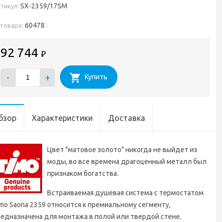
SX-2359/17SM
тикул:
60478
 товара:
92 744
₽
-
+
Купить
бзор
Характеристики
Доставка
Цвет "матовое золото" никогда не выйдет из
моды, во все времена драгоценный металл был
признаком богатства.
Встраиваемая душевая система с термостатом
mo Saona 2359 относится к премиальному сегменту,
едназначена для монтажа в полой или твердой стене.