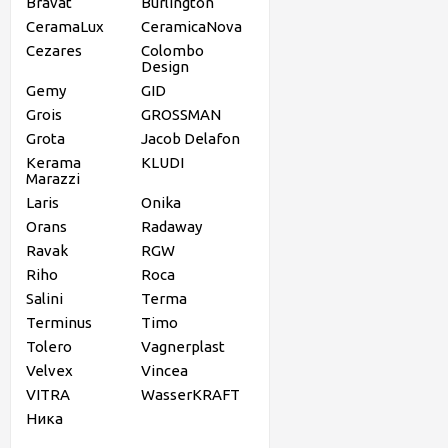
Bravat
Burlington
CeramaLux
CeramicaNova
Cezares
Colombo
Design
Gemy
GID
Grois
GROSSMAN
Grota
Jacob Delafon
Kerama
KLUDI
Marazzi
Laris
Onika
Orans
Radaway
Ravak
RGW
Riho
Roca
Salini
Terma
Terminus
Timo
Tolero
Vagnerplast
Velvex
Vincea
VITRA
WasserKRAFT
Ника