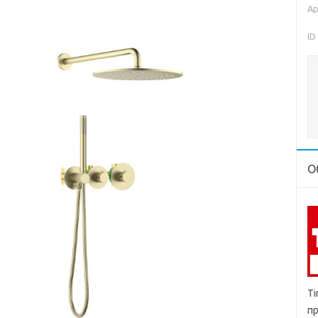
Ар
ID
О
Ti
пр