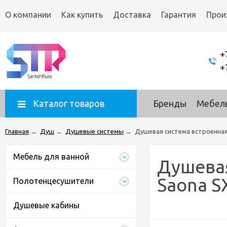
О компании
Как купить
Доставка
Гарантия
Прои
+
+
Каталог товаров
Бренды
Мебель
Главная
→
Душ
→
Душевые системы
→
Душевая система встроенная
Мебель для ванной
Душевая
Saona S
Полотенцесушители
Душевые кабины