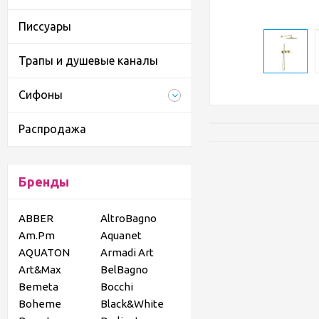
Писсуары
Трапы и душевые каналы
Сифоны
Распродажа
Бренды
ABBER
AltroBagno
Am.Pm
Aquanet
AQUATON
Armadi Art
Art&Max
BelBagno
Bemeta
Bocchi
Boheme
Black&White