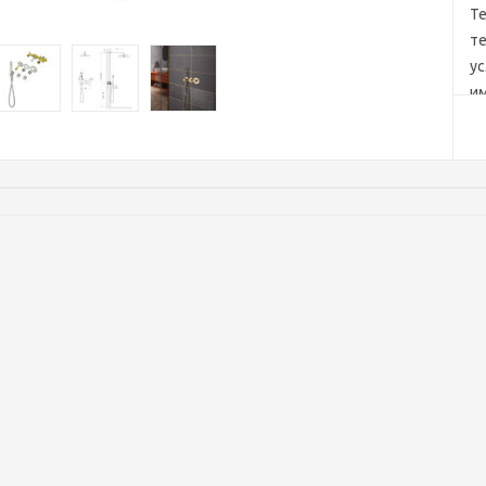
Т
т
ус
им
Ре
чт
вс
ко
в
с
в
са
эк