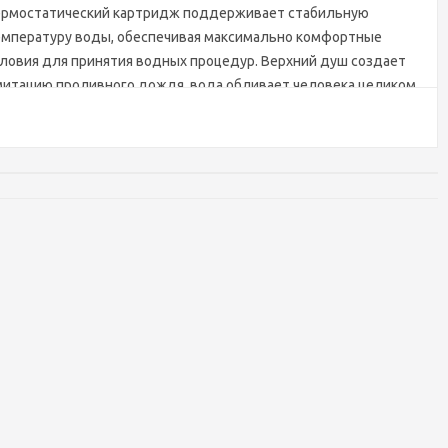
ермостатический картридж поддерживает стабильную
емпературу воды, обеспечивая максимально комфортные
ловия для принятия водных процедур. Верхний душ создает
итацию проливного дождя, вода обливает человека целиком.
гулируя напор воды можно получить массажное воздействие,
о очень полезно для здоровья. Основные преимущества
троенной системы: элегантный внешний вид, все
ммуникации и крепления спрятаны в стену и потолок, снаружи
идны только декоративные элементы. Установить встроенную
истему можно в любом месте. Сложностей монтажа не
озникает при установке элементов душевой системы опытным
нтехником. Внимательно изучите инструкцию по монтажу и
сплуатации.