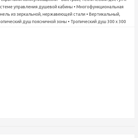
истеме управления душевой кабины • Многофункциональная
нель из зеркальной, нержавеющей стали • Вертикальный,
опический душ поясничной зоны • Тропический душ 300 х 300
 • Внутренняя, электронная панель управления: паровая сауна,
uetooth, радио FM, вентиляция, полноформатная LED
дсветка потолка, озонация • Внешняя, электронная панель
равления: включение душевой кабины, радио FM,
лноформатная LED подсветка потолка, паровая сауна •
кинг(декоративная решетка) из влагостойкого, композитного
териала • Белый, акриловый стул • Высота поддона 120 мм