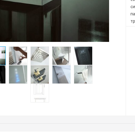
с
па
тр
мм
bl
по
уп
по
Де
ма