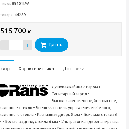
89101LW
тикул:
44289
 товара:
515 700
₽
-
+
Купить
бзор
Характеристики
Доставка
Душевая кабина с паром •
Санитарный акрил •
Высококачественное, безопасное,
каленное стекло • Внешняя панель управления из белого,
каленного стекла • Распашная дверь 8 мм • Боковые стекла 6
 • Белые, задние, стекла 6 мм • Ультратонкая двойная крыша,
 скрытыми коммуникациями • Быстрый, технический доступ к