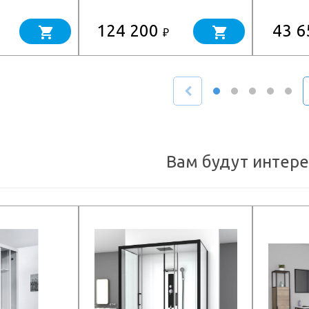
x550x400)
(white) (800x550x400)
(
124 200
43 
₽
Вам будут интер