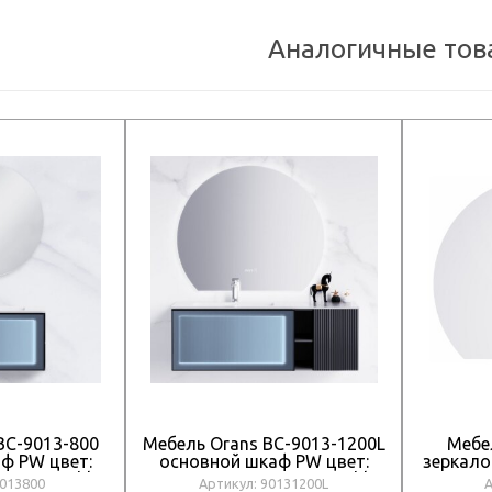
Аналогичные тов
BC-9013-800
Мебель Orans BC-9013-1200L
Мебе
ф PW цвет:
основной шкаф PW цвет:
зеркало
а art marble
PU030, раковина art marble
ан
9013800
Артикул: 90131200L
А