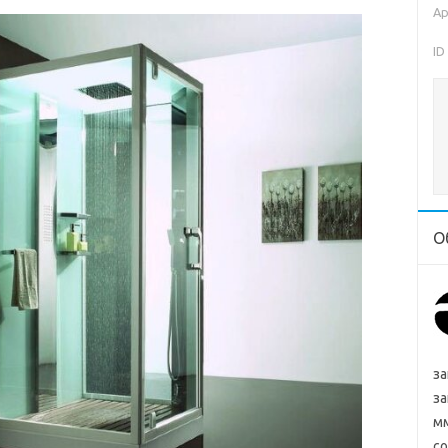
Ар
ID
О
за
за
мм
со