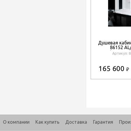
Душевая кабин
86152 AL
(1100x80
Артикул: 
165 600
₽
О компании
Как купить
Доставка
Гарантия
Прои