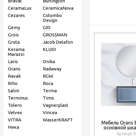
Bravat
Burlington
CeramaLux
CeramicaNova
Cezares
Colombo
Design
Gemy
GID
Grois
GROSSMAN
Grota
Jacob Delafon
Kerama
KLUDI
Marazzi
Laris
Onika
Orans
Radaway
Ravak
RGW
Riho
Roca
Salini
Terma
Terminus
Timo
Tolero
Vagnerplast
Velvex
Vincea
VITRA
WasserKRAFT
Мебель Orans 
Ника
основной шка
PU030, раковин
Артикул: 