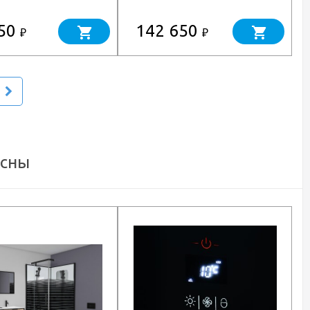
1000x800x300)
UV005 (1800x520x475)
650
142 650
₽
₽
есны