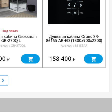
Под заказ
я кабина Grossman
Душевая кабина Orans SR-
GR-270Q L
86155 AR-ED (1300x900x2200)
ртикул: GR-270QL
Артикул: 86155AR
900
158 400
₽
₽