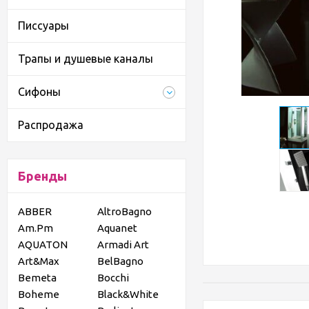
Писсуары
Трапы и душевые каналы
Сифоны
Распродажа
Бренды
ABBER
AltroBagno
Am.Pm
Aquanet
AQUATON
Armadi Art
Art&Max
BelBagno
Bemeta
Bocchi
Boheme
Black&White