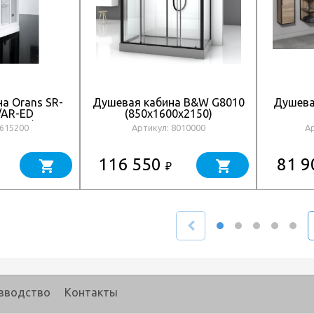
а Orans SR-
Душевая кабина B&W G8010
Душева
/AR-ED
(850х1600х2150)
0x2200)
8615200
Артикул: 8010000
А
116 550
81 
₽
зводство
Контакты