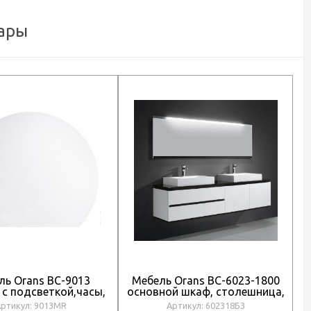
ары
ль Orans BC-9013
Мебель Orans BC-6023-1800
 с подсветкой,часы,
основной шкаф, столешница,
з
тизапотевание
раковина, цвет: WHITE -
W
ртикул: 9013MR
Артикул: 602318БЗ