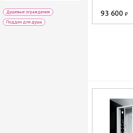
(white) (800
93 600
Душевые ограждения
₽
Поддон для душа