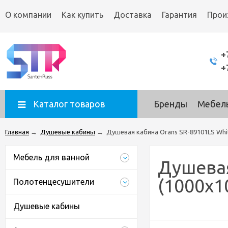
О компании
Как купить
Доставка
Гарантия
Прои
+
+
Каталог товаров
Бренды
Мебель
Главная
→
Душевые кабины
→
Душевая кабина Orans SR-89101LS Whi
Мебель для ванной
Душевая
(1000x1
Полотенцесушители
Душевые кабины