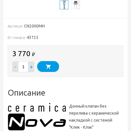
CN2000MH
Артикул:
43725
ID товара:
3 770
₽
-
+
Описание
Донный клапан без
перелива с керамической
накладкой с системой
"Клик - Клак"