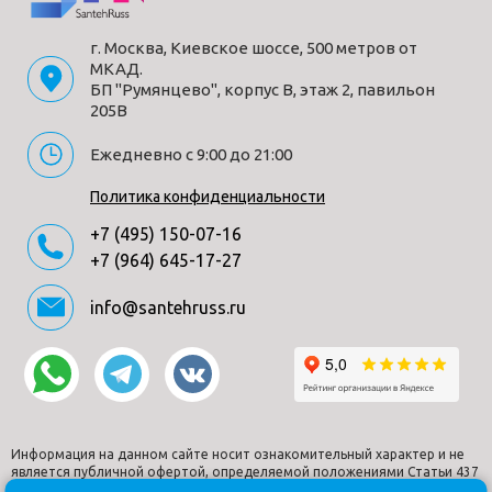
Ширина (мм)
547
г. Москва, Киевское шоссе, 500 метров от
Высота (мм)
1125
МКАД.
Материал
фарфор
БП "Румянцево", корпус В, этаж 2, павильон
Форма
овальная
205В
Страна
Испания
Ежедневно с 9:00 до 21:00
производитель
Гарантия
10 лет
Политика конфиденциальности
Дизайн
современный
+7 (495) 150-07-16
Тип монтажа
подвесной
+7 (964) 645-17-27
Комплектация
Инсталляционная система Roca Active, Debba
Round подвесной унитаз Rimless, сиденье с
info@santehruss.ru
функцией мягкого закрывания
Способы получения товара:
- Самовывоз из шоу-рума по адресу Киевское шоссе, 500
метров от МКАД. БП "Румянцево", корпус В, этаж 2,
Информация на данном сайте носит ознакомительный характер и не
является публичной офертой, определяемой положениями Статьи 437
павильон 205В
Гражданского кодекса РФ.