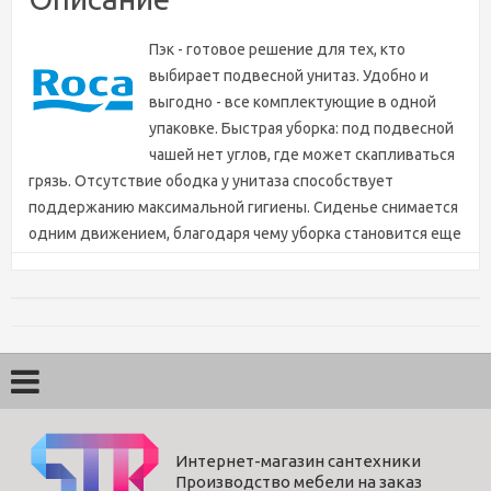
Пэк - готовое решение для тех, кто
выбирает подвесной унитаз. Удобно и
выгодно - все комплектующие в одной
упаковке. Быстрая уборка: под подвесной
чашей нет углов, где может скапливаться
грязь. Отсутствие ободка у унитаза способствует
поддержанию максимальной гигиены. Сиденье снимается
одним движением, благодаря чему уборка становится еще
более простой и эффективной. Все, кроме панели смыва
включено в упаковку под одним артикулом
Характеристики
Цвет
белый
Длина (мм)
540
Интернет-магазин сантехники
Бренд
Roca
Производство мебели на заказ