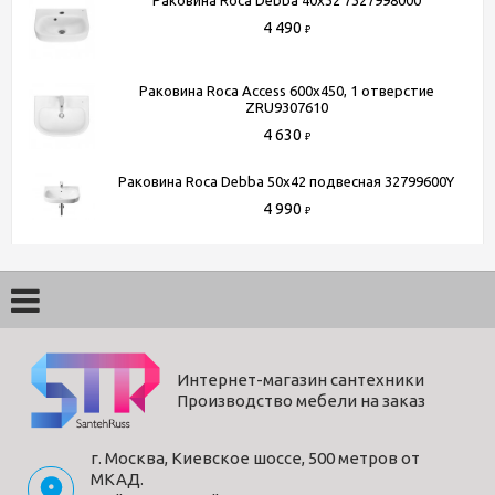
Ширина, см
36
4 490
Цвет
коричневый
₽
Угловая конструкция
Нет
Сиденье
Раковина Roca Access 600x450, 1 отверстие
нет, приобретается отдельно
ZRU9307610
Дизайн
современный
4 630
₽
Раковина Roca Debba 50x42 подвесная 32799600Y
Способы получения товара:
4 990
₽
- Самовывоз из шоу-рума по адресу Киевское шоссе, 500
метров от МКАД. БП "Румянцево", корпус В, этаж 2,
павильон 205В
- Доставка по Москве в пределах МКАД (стоимость
доставки рассчитывается менеджером после оформления
заказа)
Интернет-магазин сантехники
- Доставка до терминала любой транспортной компании
Производство мебели на заказ
(для всей России)
г. Москва, Киевское шоссе, 500 метров от
Более подробную информацию вы можете получить по
МКАД.
телефону
+7 (495) 150-07-16
или
+7 (964) 645-17-27