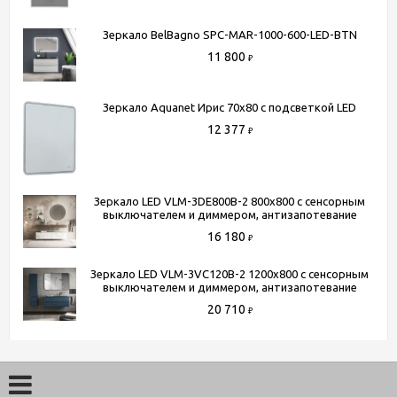
- Доставка до терминала любой транспортной компании
(для всей России)
Зеркало BelBagno SPC-MAR-1000-600-LED-BTN
11 800
₽
Более подробную информацию вы можете получить по
телефону
+7 (495) 150-07-16
или
+7 (964) 645-17-27
Зеркало Aquanet Ирис 70x80 с подсветкой LED
12 377
₽
Зеркало LED VLM-3DE800B-2 800x800 c сенсорным
выключателем и диммером, антизапотевание
16 180
₽
Зеркало LED VLM-3VC120B-2 1200х800 c сенсорным
выключателем и диммером, антизапотевание
20 710
₽