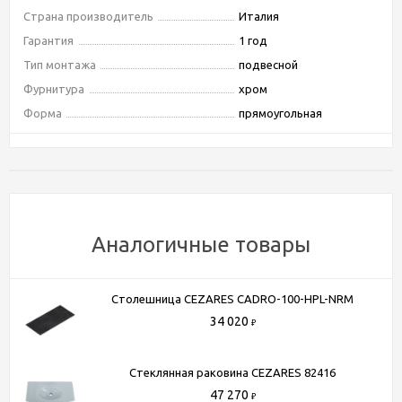
Страна производитель
Италия
Гарантия
1 год
Тип монтажа
подвесной
Фурнитура
хром
Форма
прямоугольная
Бельевая корзина
Нет
Материал корпуса
ЛДСП
Покрытие корпуса
ламинат
Материал фасада
ЛДСП
Покрытие фасада
ламинат
Аналогичные товары
Материал раковины
керамика
Материал столешницы
керамогранит
Столешница CEZARES CADRO-100-HPL-NRM
Система хранения
с ящиками
34 020
₽
Цвет тумбы
Beton
Цвет фасада мебели
Beton
Стеклянная раковина CEZARES 82416
Поверхность фасада
Матовая
47 270
₽