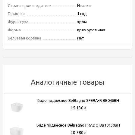
Страна производитель
Италия
Гарантия
1 год
Фурнитура
хром
Форма
прямоугольная
Бельевая корзина
Нет
Материал корпуса
МДФ
Покрытие корпуса
пленка
Материал фасада
МДФ
Покрытие фасада
пленка
Материал раковины
искусственный камень
Аналогичные товары
Цвет фасада мебели
Rovere Vintage Bianco
Поверхность фасада
Матовая
Биде подвесное BelBagno SFERA-R BB046BH
Механизм доводчика
Да
15 130
₽
Внутренняя комплектация товара
Два ящика
Цвет раковины
Белый
Биде подвесное BelBagno PRADO BB10150BH
Комплектация тумбы
Раковина
20 580
₽