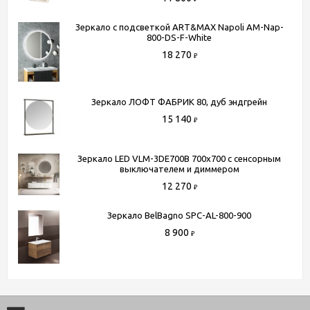
телефону
+7 (495) 150-07-16
или
+7 (964) 645-17-27
Зеркало с подсветкой ART&MAX Napoli AM-Nap-
800-DS-F-White
18 270
₽
Зеркало ЛОФТ ФАБРИК 80, дуб эндгрейн
15 140
₽
Зеркало LED VLM-3DE700B 700x700 c сенсорным
выключателем и диммером
12 270
₽
Зеркало BelBagno SPC-AL-800-900
8 900
₽