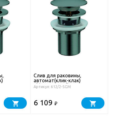
ы,
Слив для раковины,
к)
автомат(клик-клак)
ShineGunMetall с переливом
Артикул: 612/2-SGM
6 109
₽