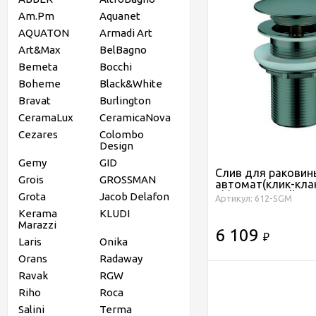
Am.Pm
Aquanet
AQUATON
Armadi Art
Art&Max
BelBagno
Bemeta
Bocchi
Boheme
Black&White
Bravat
Burlington
CeramaLux
CeramicaNova
Cezares
Colombo
Design
Gemy
GID
Слив для раковин
Grois
GROSSMAN
автомат(клик-кла
ShineGunMetall
Grota
Jacob Delafon
Артикул: 612-SGM
Kerama
KLUDI
Marazzi
6 109
₽
Laris
Onika
Orans
Radaway
Ravak
RGW
Riho
Roca
Salini
Terma