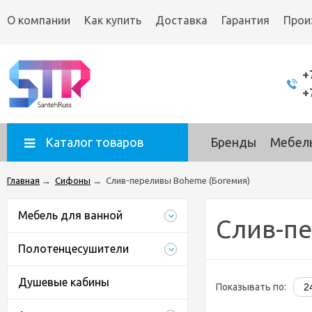
О компании
Как купить
Доставка
Гарантия
Прои
+
+
Каталог товаров
Бренды
Мебель
Главная
→
Сифоны
→
Слив-переливы Boheme (Богемия)
Мебель для ванной
Слив-пе
Полотенцесушители
Душевые кабины
Показывать по: