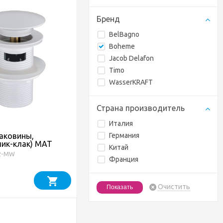
Бренд
BelBagno
Boheme
Jacob Delafon
Timo
WasserKRAFT
Страна производитель
Италия
аковины,
Германия
лик-клак) MAT
Китай
реливом
/2-MW
Франция
Очистить