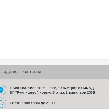
зводство
Контакты
г. Москва, Киевское шоссе, 500 метров от МКАД.
БП "Румянцево", корпус В, этаж 2, павильон 205В
Ежедневно с 9:00 до 21:00