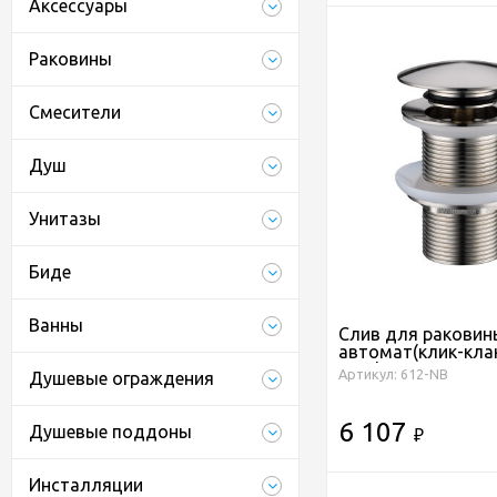
Аксессуары
Раковины
Смесители
Душ
Унитазы
Биде
Ванны
Слив для раковин
автомат(клик-клак
Brush
Артикул: 612-NB
Душевые ограждения
6 107
Душевые поддоны
₽
Инсталляции