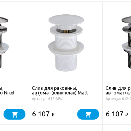
ы,
Слив для раковины,
Слив для р
) Nikel
автомат(клик-клак) Matt
автомат(кл
White
Артикул: 612-MW
Артикул: 612
6 107
6 107
₽
₽