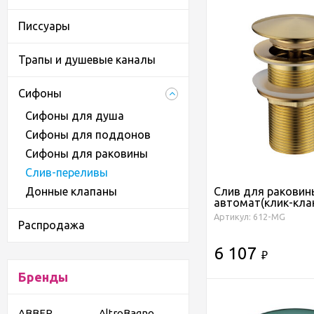
Писсуары
Трапы и душевые каналы
Сифоны
Сифоны для душа
Сифоны для поддонов
Сифоны для раковины
Слив-переливы
Донные клапаны
Слив для раковин
автомат(клик-клак
Артикул: 612-MG
Распродажа
6 107
₽
Бренды
ABBER
AltroBagno