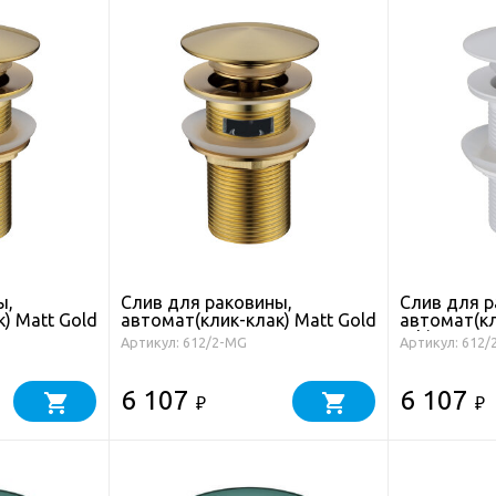
ы,
Слив для раковины,
Слив для р
) Matt Gold
автомат(клик-клак) Matt Gold
автомат(к
с переливом
White с пе
Артикул: 612/2-MG
Артикул: 612
6 107
6 107
₽
₽