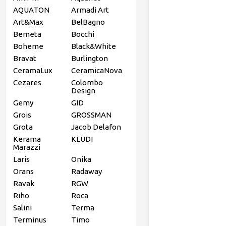
AQUATON
Armadi Art
Art&Max
BelBagno
Bemeta
Bocchi
Boheme
Black&White
Bravat
Burlington
CeramaLux
CeramicaNova
Cezares
Colombo
Design
Gemy
GID
Grois
GROSSMAN
Grota
Jacob Delafon
Kerama
KLUDI
Marazzi
Laris
Onika
Orans
Radaway
Ravak
RGW
Riho
Roca
Salini
Terma
Terminus
Timo