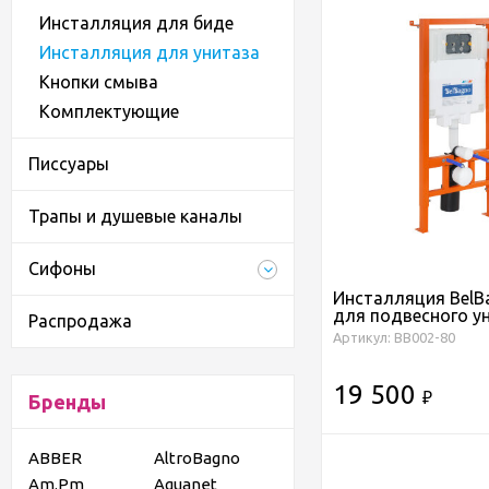
Инсталляция для биде
Инсталляция для унитаза
Кнопки смыва
Комплектующие
Писсуары
Трапы и душевые каналы
Сифоны
Инсталляция BelB
для подвесного ун
Распродажа
1150х500х80 мм, 
Артикул: BB002-80
бачком скрытого 
фронтальное упра
крепление к стене
19 500
Бренды
₽
ABBER
AltroBagno
Am.Pm
Aquanet