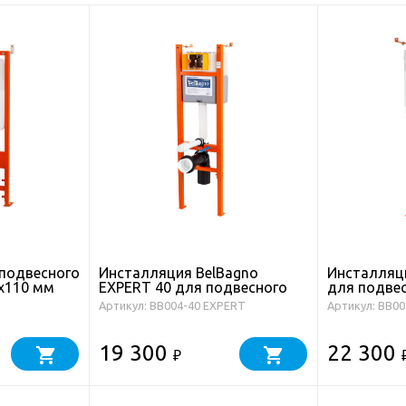
подвесного
Инсталляция BelBagno
Инсталляци
8х110 мм
EXPERT 40 для подвесного
для подвес
унитаза, 1130х400х150 мм, со
1150х300х1
Артикул: BB004-40 EXPERT
Артикул: BB00
смывным бачком скрытого
смывным б
монтажа, фронтальное/
монтажа, 
горизонтальное управление,
управление
19 300
22 300
₽
крепление к стене в
стене в ко
комплекте