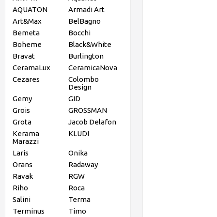
AQUATON
Armadi Art
Art&Max
BelBagno
Bemeta
Bocchi
Boheme
Black&White
Bravat
Burlington
CeramaLux
CeramicaNova
Cezares
Colombo
Design
Gemy
GID
Grois
GROSSMAN
Grota
Jacob Delafon
Kerama
KLUDI
Marazzi
Laris
Onika
Orans
Radaway
Ravak
RGW
Riho
Roca
Salini
Terma
Terminus
Timo