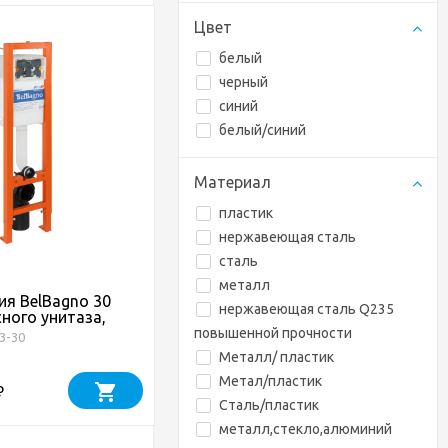
Цвет
белый
черный
синий
белый/синий
Материал
пластик
нержавеющая сталь
сталь
металл
я BelBagno 30
нержавеющая сталь Q235
ного унитаза,
87 мм, со
повышенной прочности
3-30
ачком скрытого
Металл/ пластик
фронтальное
, крепление к
Метал/пластик
₽
мпл
Сталь/пластик
металл,стекло,алюминий